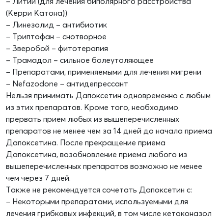
– Литий (для лечения биполярного расстройства
(Керри Катона))
– Линезолид – антибиотик
– Триптофан – снотворное
– Зверобой – фитотерапия
– Трамадол – сильное болеутоляющее
– Препаратами, применяемыми для лечения мигрени
– Nefazodone – антидепрессант
Нельзя принимать Дапоксетин одновременно с любым
из этих препаратов. Кроме того, необходимо
прервать прием любых из вышеперечисленных
препаратов не менее чем за 14 дней до начала приема
Дапоксетина. После прекращение приема
Дапоксетина, возобновление приема любого из
вышеперечисленных препаратов возможно не менее
чем через 7 дней.
Также не рекомендуется сочетать Дапоксетин c:
– Некоторыми препаратами, используемыми для
лечения грибковых инфекций, в том числе кетоконазол