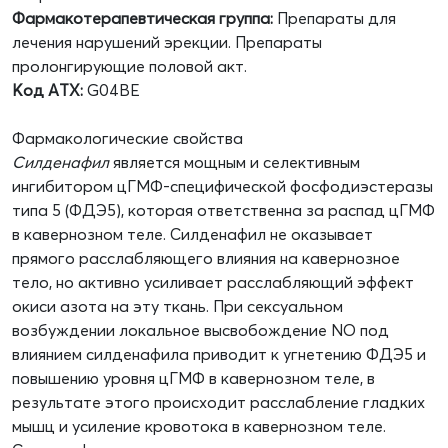
Фармакотерапевтическая группа:
Препараты для
лечения нарушений эрекции. Препараты
пролонгирующие половой акт.
Код АТХ:
G04BE
Фармакологические свойства
Силденафил
является мощным и селективным
ингибитором цГМФ-специфической фосфодиэстеразы
типа 5 (ФДЭ5), которая ответственна за распад цГМФ
в кавернозном теле. Силденафил не оказывает
прямого расслабляющего влияния на кавернозное
тело, но активно усиливает расслабляющий эффект
окиси азота на эту ткань. При сексуальном
возбуждении локальное высвобождение NO под
влиянием силденафила приводит к угнетению ФДЭ5 и
повышению уровня цГМФ в кавернозном теле, в
результате этого происходит расслабление гладких
мышц и усиление кровотока в кавернозном теле.