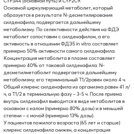
CYP3A4 (основной путь) и CYP2C9.
Основной циркулирующий метаболит, который
образуется в результате N-десметилирования
силденафила, подвергается дальнейшему
метаболизму. По селективности действия на ФДЭ
метаболит сопоставим с силденафилом, а его
активность в отношении ФДЭ5 in vitro составляет
примерно 50% активности самого силденафила.
Концентрация метаболита в плазме составляет
примерно 40% от таковой силденафила. N-
десметилметаболит подвергается дальнейшему
метаболизму; его терминальный T1/2равен около 4 ч.
Общий клиренс силденафила из организма равен 41 л/
ч, а T1/2 в терминальную фазу – 3-5 ч. После приема
внутрь силденафил выводится в виде метаболитов в
основном с калом (примерно 80% дозы) и в меньшей
степени – с мочой (примерно 13% дозы).
У пациентов пожилого возраста (65 лет и старше)
клиренс силденафила снижен, а концентрация