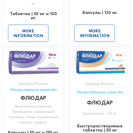
мг
Капсулы | 120 мг
Таблетки | 50 мг и 100
мг
MORE
MORE
INFORMATION
INFORMATION
Stardom Pharma
Stardom Pharma
Лекарственные средства
Лекарственные средства
ФЛЮДАР
ФЛЮДАР
флуконазол,лактоза
безводная, кукурузный
флуконазол - 50 мг
крахмал, тальк очищенный,
магний стеарат
Быстрорастворимые
таблетки | 50 мг
Капсулы | 50 мг и 150 мг