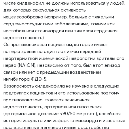
числе силденафил, не должны использоваться у людей,
для которых сексуальная активность
нецелесообразна (например, больные с тяжелыми
сердечнососудистыми заболеваниями, такими как
нестабильная стенокардия или тяжелая сердечная
недостаточность).
Он противопоказан пациентам, которые имеют
потерю зрения на один глаз из-за передней
неартериитной ишемической невропатии зрительного
нерва (NAION), независимо от того, был этот эпизод
связан или нет с предыдущим воздействием
ингибитора ФДЭ-5.
Безопасность силденафила не изучена в следующих
подгруппах пациентов и его использование поэтому
противопоказано: тяжелая печеночная
недостаточность, артериальная гипотензия
(артериальное давление <90/50 мм рт.ст.), новейшая
история инсульта или инфаркта миокарда и известные
наследственные дегенеративные расстройства