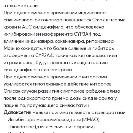
в плазме крови.
При одновременном применении индинавира,
саквинавира, ритонавира повышается Cmax в плазме
крови и AUC силденафила, что обусловлено
ингибированием изофермента CYP3A4 под
влиянием индинавира, саквинавира, ритонавира.
Можно ожидать, что более сильные ингибиторы
изофермента CYP3A4, такие как кетоконазол или
итраконазол, будут повышать концентрацию
сильденафила в плазме крови
При одновременном применении с нитратами
усиливается гипотензивное действие нитратов.
Описан случай развития симптомов рабдомиолиза
после однократного приема дозы силденафила у
пациента, получающего симвастатин.
Дапоксетин
Нельзя принимать вместе с препаратами:
– Ингибиторы моноаминоксидазы (ИМАО)
– Thioridazine (для лечения шизофрении)