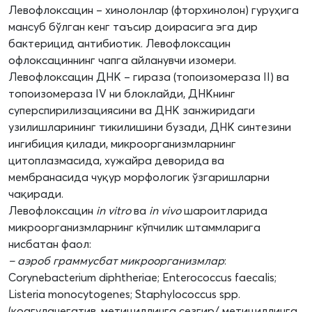
Левофлоксацин – хинолонлар (фторхинолон) гуруҳига
мансуб бўлган кенг таъсир доирасига эга дир
бактерицид антибиотик. Левофлоксацин
офлоксациннинг чапга айланувчи изомери.
Левофлоксацин ДНК – гираза (топоизомераза II) ва
топоизомераза IV ни блоклайди, ДНКнинг
суперспирилизациясини ва ДНК занжиридаги
узилишларининг тикилишини бузади, ДНК синтезини
ингибиция қилади, микроорганизмларнинг
цитоплазмасида, хужайра деворида ва
мембранасида чуқур морфологик ўзгаришларни
чақиради.
Левофлоксацин
in vitro
ва
in vivo
шароитларида
микроорганизмларнинг кўпчилик штаммларига
нисбатан фаол:
– аэроб граммусбат микроорганизмлар
:
Сorynebacterium diphtheriae; Enterococcus faecalis;
Listeria monocytogenes; Staphylococcus spp.
(коагуланегатив, метициллинга сезгир/ метициллинга