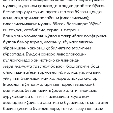
мумкин; жуда кам ҳолларда: қандли диабети бўлган
беморлар учун муҳим аҳамиятга эга бўлган, қонда
қанд миқдорининг пасайиши (гипогликемия);
гипогликемиянинг мумкин бўлган белгилари: “бўри”
иштаҳаси, асабийлик, терлаш, титраш.
Бошқа хинолонларни қўллаш тажрибаси порфирияси
бўлган беморларда, уларни ушбу касаллигини
зўрайишини чақириш қобилиятига эгалигини
кўрсатади. Бундай самара левофлоксацин
қўлланганида ҳам истисно қилинмайди.
Нерв тизимига таъсири:
баъзан: бош оғриғи, бош
айланиши ва/ёки тормозланиб қолиш, уйқучанлик,
уйқунинг бузилиши; кам ҳолларда: нохуш ҳислар
(масалан, қўл панжаларининг парестезиялари),
қалтираш, безовталик, қўрқув ҳолати, тиришиш
хуружлари ва онгнинг чалкашиши; жуда кам
ҳолларда: кўриш ва эшитишни бузилиши, таъм ва ҳид
билиш ҳиссини бузилишлари, тактил сезувчанликни