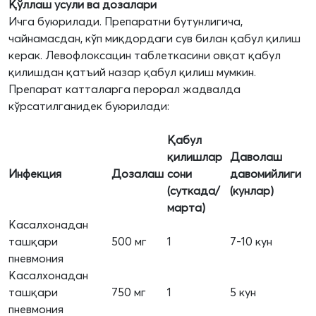
Қўллаш усули ва дозалари
Ичга буюрилади. Препаратни бутунлигича,
чайнамасдан, кўп миқдордаги сув билан қабул қилиш
керак. Левофлоксацин таблеткасини овқат қабул
қилишдан қатъий назар қабул қилиш мумкин.
Препарат катталарга перорал жадвалда
кўрсатилганидек буюрилади:
Қабул
қилишлар
Даволаш
Инфекция
Дозалаш
сони
давомийлиги
(суткада/
(кунлар)
марта)
Касалхонадан
ташқари
500 мг
1
7-10 кун
пневмония
Касалхонадан
ташқари
750 мг
1
5 кун
пневмония