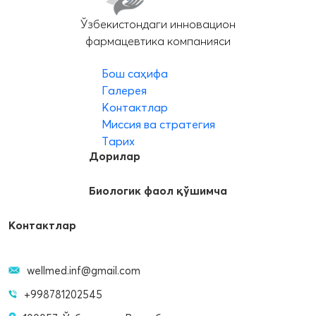
Ўзбекистондаги инновацион
фармацевтика компанияси
Бош саҳифа
Галерея
Контактлар
Миссия ва стратегия
Тарих
Дорилар
Биологик фаол қўшимча
Контактлар
wellmed.inf@gmail.com
+998781202545