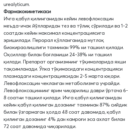
urealyticum.
Фармакокинетикаси
Ичга қабул қилинганидан кейин левофлоксацин
меъда-ичак йўлларидан тез ва тўлиқ сўрилади ва 1-2
соатдан кейин максимал концентрациясига
эришилади. Перорал қўлланганида мутлоқ
биокираолишлиги тахминан 99% ни ташкил қилади.
Оқсиллар билан боғланиши 24-38% ни ташкил
қилади. Препарат организмнинг тўқималарида яхши
тақсимланади. Ўпка тўқимасидаги концентрацияси
плазмадаги концентрациясидан 2-5 марта юқори.
Левофлоксацин чекланган метаболизмга учрайди.
Левофлоксациннинг ярим чиқарилиш даври ўртача 6-
8 соатни ташкил қилади. Ичга қабул қилинганидан
кейин қабул қилинган дозанинг тахминан 87% сийдик
билан ўзгармаган ҳолда 48 соат давомида, қабул
қилинган дозанинг 4% дан камроғи эса ахлат билан
72 соат давомида чиқарилади.