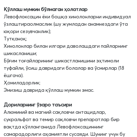
Қўллаш мумкин бўлмаган ҳолатлар
Левофлоксацин ёки бошқа хинолонларни индивидуал
ўзлаштираолмаслик (шу жумладан анамнездаги ўта
юқори сезувчанлик);
Тутқаноқ;
Хинолонлар билан илгари даволашдаги пайларнинг
шикасланиши;
Бўғим тоғайларининг шикастланишини эҳтимоли
туфайли, ўсиш давридаги болалар ва ўсмирлар (18
ёшгача).
Ҳомиладорлик;
Эмизиш даврида қўллаш мумкин эмас.
Дориларнинг ўзаро таъсири
Алюминий ва магний сақловчи антацидлар,
сукральфат ва темир сақловчи препаратлар бир
вақтда қўлланганида Левофлоксациннинг
самарадорлиги аҳамиятли сусаяди. Шунинг учун бу