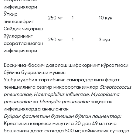
инфекциялари
Ўткир
250 мг
1
10 кун
пиелонефрит
Сийдик чиқариш
йўлларининг
250 мг
1
3 кун
асоратланмаган
инфекциялари
Босқичма-босқич даволаш шифокорнинг кўрсатмаси
бўйича буюрилиши мумкин.
Ушбу муқобил тартибнинг самарадорлиги фақат
пенициллинга сезгир микроорганзимлар
Streptococcus
pneumoniae, Haemophilius influenzae, Mycoplasma
pneumoniae
ва
hlamydia pneumoniae
чақирган
инфекцияларда аниқланган.
Буйрак фаолиятини бузилиши бўлган пациентлар:
Креатинин клиренси минутига 20 дан 49 мл гача:
бошланғич доза: суткада 500 мг; кейинчалик суткада