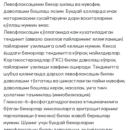
Левофлоксацинни бекор қилиш ва мувофиқ
даволашни бошлаш лозим. Бундай ҳолларда ичак
моторикасини сусайтирувчи дори воситаларини
қўллаш мумкин эмас.
Левофлоксацин қўллаганида кам кузатиладиган
тендинит (аввало ахиллов пайларининг яллиғланиши)
пайларнинг узилишига олиб келиши мумкин. Кекса
ёшдаги беморлар тендинитга кўпроқ мойилдирлар.
Кортикостероидлар (ГКС) билан даволаш кўпроқ
пайларнинг узилиши хавфини оширади. Тендинитга
шубҳа қилинганда дарҳол левофлоксацин билан
даволашни тўхтатиш ва шикастланган пайни мувофиқ
даволашни бошлаш керак, масалан, унга тинч
ҳолатини таъминлаш (иммобилизация).
Глюкозо–6–фосфатдегидрогеназа етишмовчилиги
бўлган беморлар хинолонларга эритроцитларнинг
парчаланиши (гемолиз) билан жавоб беришлар
мумкин. Шунинг учун бундай беморларни
левофлоксацин билан даволашни, эҳтиёткорлик