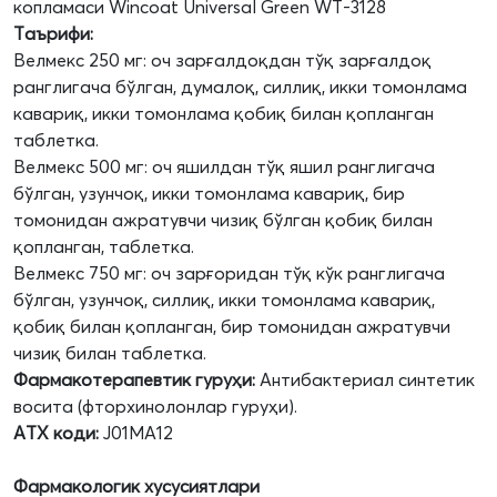
копламаси Wincoat Universal Green WT-3128
Таърифи:
Велмекс 250 мг: оч зарғалдоқдан тўқ зарғалдоқ
ранглигача бўлган, думалоқ, силлиқ, икки томонлама
кавариқ, икки томонлама қобиқ билан қопланган
таблетка.
Велмекс 500 мг: оч яшилдан тўқ яшил ранглигача
бўлган, узунчоқ, икки томонлама кавариқ, бир
томонидан ажратувчи чизиқ бўлган қобиқ билан
қопланган, таблетка.
Велмекс 750 мг: оч зарғоридан тўқ кўк ранглигача
бўлган, узунчоқ, силлиқ, икки томонлама кавариқ,
қобиқ билан қопланган, бир томонидан ажратувчи
чизиқ билан таблетка.
Фармакотерапевти
к г
уруҳи:
Антибактериал синтетик
восита (фторхинолонлар гуруҳи).
АТХ коди:
J01MA12
Фармакологик хусусиятлари