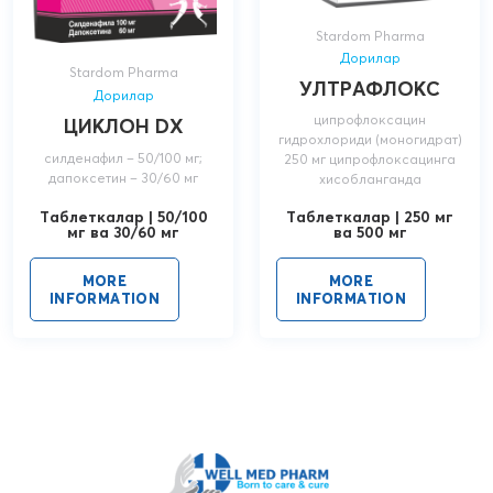
Stardom Pharma
Дорилар
Stardom Pharma
УЛТРАФЛОКС
Дорилар
ципрофлоксацин
ЦИКЛОН DX
гидрохлориди (моногидрат)
силденафил – 50/100 мг;
250 мг ципрофлоксацинга
дапоксетин – 30/60 мг
хисобланганда
Таблеткалар | 50/100
Таблеткалар | 250 мг
мг ва 30/60 мг
ва 500 мг
MORE
MORE
INFORMATION
INFORMATION