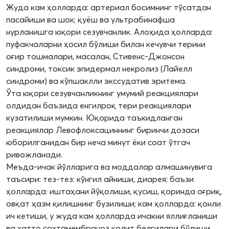
Жуда кам ҳолларда: артериал босимнинг тўсатдан
пасайиши ва шок; қуёш ва ультрабинафша
нурланишга юқори сезувчанлик. Алоҳида ҳолларда:
пуфакчаларни ҳосил бўлиши билан кечувчи терини
оғир тошмалари, масалан, Стивенс-Джонсон
синдроми, токсик эпидермал некролиз (Лайелл
синдроми) ва кўпшаклли экссудатив эритема.
Ўта юқори сезувчанликнинг умумий реакциялари
олдидан баъзида енгилроқ тери реакциялари
кузатилиши мумкин. Юқорида таъкидланган
реакциялар Левофлоксациннинг биринчи дозаси
юборилганидан бир неча минут ёки соат ўтгач
ривожланади.
Меъда-ичак йўлларига ва моддалар алмашинувига
таъсири: тез-тез: кўнгил айниши, диарея; баъзи
ҳолларда: иштаҳани йўқолиши, қусиш, қоринда оғриқ,
овқат ҳазм қилишнинг бузилиши; кам ҳолларда: қонли
ич кетиши, у жуда кам ҳолларда ичакни яллиғланиши
ва хатто сохтамембраноз колит белгилари бўлиши