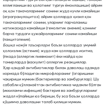
яллиғланиши ва ҳолатнинг турғун ёмонлашиши) айрим
оқ қон таначаларининг сонини жуда кучли камайиши
(аграгранулоцитоз); айрим ҳолларда: қизил қон
таначаларининг сонини, уларнинг парчаланиш
натижасида камайиши (гемолитик анемия); қоннинг
барча турдаги ҳужайраларининг сонини камайиши
(панцитопения).
Бошқа ножўя таъсирлари
: баъзи ҳолларда: умумий
ҳолсизлик (астения); жуда кам ҳолларда: иситма,
ўпкада (аллергик пневмонит) ёки майда қон
томирларда (васкулит) аллергик реакциялар.
Ҳар қандай антибиотиклар билан даволаш одамда
нормада бўладиган микрофлоранинг ўзгаришини
чақириши мумкин (бактериялар ва замбуруғлар). Шу
сабабли қўлланаётган антибиотикка чидамли бўлган
(иккиламчи инфекция) бактерия ва замбуруғларнинг
жадал кўпайиши юз бериши, бу эса баъзи ҳолларда
қўшимча даволашни талаб қилиши мумкин.