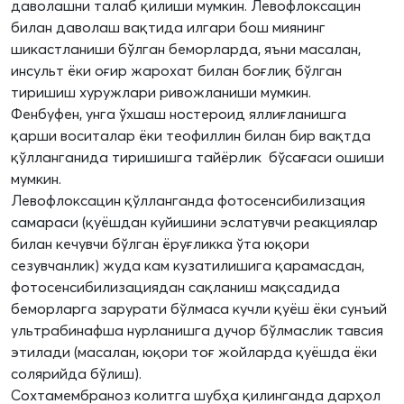
даволашни талаб қилиши мумкин. Левофлоксацин
билан даволаш вақтида илгари бош миянинг
шикастланиши бўлган беморларда, яъни масалан,
инсульт ёки оғир жарохат билан боғлиқ бўлган
тиришиш хуружлари ривожланиши мумкин.
Фенбуфен, унга ўхшаш ностероид яллиғланишга
қарши воситалар ёки теофиллин билан бир вақтда
қўлланганида тиришишга тайёрлик бўсағаси ошиши
мумкин.
Левофлоксацин қўлланганда фотосенсибилизация
самараси (қуёшдан куйишини эслатувчи реакциялар
билан кечувчи бўлган ёруғликка ўта юқори
сезувчанлик) жуда кам кузатилишига қарамасдан,
фотосенсибилизациядан сақланиш мақсадида
беморларга зарурати бўлмаса кучли қуёш ёки сунъий
ультрабинафша нурланишга дучор бўлмаслик тавсия
этилади (масалан, юқори тоғ жойларда қуёшда ёки
солярийда бўлиш).
Сохтамембраноз колитга шубҳа қилинганда дарҳол