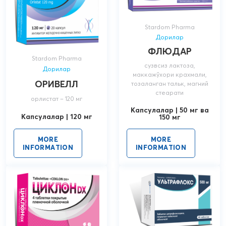
Stardom Pharma
Дорилар
ФЛЮДАР
Stardom Pharma
сузвсиз лактоза,
Дорилар
маккажўхори крахмали,
ОРИВЕЛЛ
тозаланган тальк, магний
стеарати
орлистат – 120 мг
Капсулалар | 50 мг ва
Капсулалар | 120 мг
150 мг
MORE
MORE
INFORMATION
INFORMATION