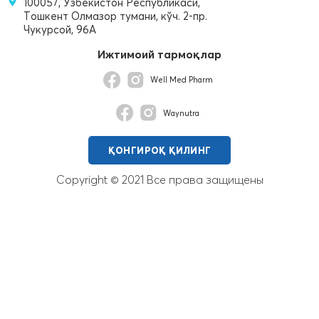
100057, Ўзбекистон Республикаси,
Тошкент Олмазор тумани, кўч. 2-пр.
Чукурсой, 96A
Ижтимоий тармоқлар
Well Med Pharm
Waynutra
ҚОНГИРОҚ ҚИЛИНГ
Copyright © 2021 Все права защищены