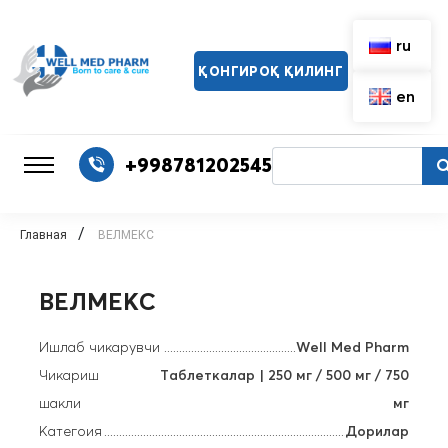
ru
ҚОНГИРОҚ ҚИЛИНГ
en
+998781202545
/
Главная
ВЕЛМЕКС
ВЕЛМЕКС
Ишлаб чикарувчи
Well Med Pharm
Чикариш
Таблеткалар | 250 мг / 500 мг / 750
шакли
мг
Категоия
Дорилар