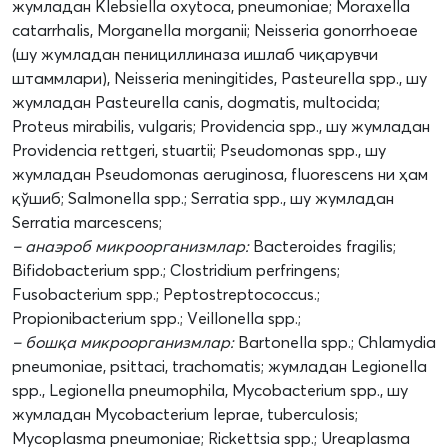
жумладан Klebsiella oxytoca, pneumoniae; Moraxella
catarrhalis, Morganella morganii; Neisseria gonorrhoeae
(шу жумладан пенициллиназа ишлаб чиқарувчи
штаммлари), Neisseria meningitides, Pasteurella spp., шу
жумладан Pasteurella canis, dogmatis, multocida;
Proteus mirabilis, vulgaris; Providencia spp., шу жумладан
Providencia rettgeri, stuartii; Pseudomonas spp., шу
жумладан Pseudomonas aeruginosa, fluorescens ни ҳам
қўшиб; Salmonella spp.; Serratia spp., шу жумладан
Serratia marcescens;
– анаэроб микроорганизмлар:
Bacteroides fragilis;
Bifidobacterium spp.; Clostridium perfringens;
Fusobacterium spp.; Peptostreptococcus.;
Propionibacterium spp.; Veillonella spp.;
– бошқа микроорганизмлар:
Bartonella spp.; Chlamydia
pneumoniae, psittaci, trachomatis; жумладан Legionella
spp., Legionella pneumophila, Mycobacterium spp., шу
жумладан Mycobacterium leprae, tuberculosis;
Mycoplasma pneumoniae; Rickettsia spp.; Ureaplasma