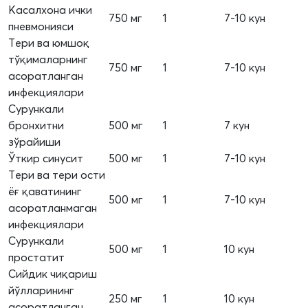
Касалхона ички
750 мг
1
7-10 кун
пневмонияси
Тери ва юмшоқ
тўқималарнинг
750 мг
1
7-10 кун
асоратланган
инфекциялари
Сурункали
бронхитни
500 мг
1
7 кун
зўрайиши
Ўткир синусит
500 мг
1
7-10 кун
Тери ва тери ости
ёғ қаватининг
500 мг
1
7-10 кун
асоратланмаган
инфекциялари
Сурункали
500 мг
1
10 кун
простатит
Сийдик чиқариш
йўлларининг
250 мг
1
10 кун
асоратланган