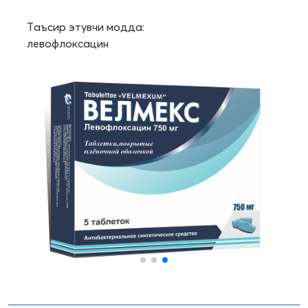
Таъсир этувчи модда:
левофлоксацин