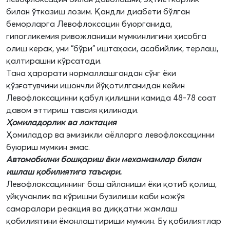
билан ўтказиш лозим. Қандли диабети бўлган
беморларга Левофлоксацин буюрганида,
гипогликемия ривожланиши мумкинлигини ҳисобга
олиш керак, уни “бўри” иштаҳаси, асабийлик, терлаш,
қалтирашни кўрсатади.
Тана ҳарорати нормаллашгандан сўнг ёки
қўзғатувчини ишончли йўқотилганидан кейин
Левофлоксацинни қабул қилишни камида 48-78 соат
давом эттириш тавсия қилинади.
Ҳомиладорлик ва лактация
Ҳомиладор ва эмизикли аёлларга левофлоксацинни
буюриш мумкин эмас.
Автомобилни бошқариш ёки механизмлар билан
ишлаш қобилиятига таъсири.
Левофлоксациннинг бош айланиши ёки қотиб қолиш,
уйқучанлик ва кўришни бузилиши каби ножўя
самаралари реакция ва диққатни жамлаш
қобилиятини ёмонлаштириши мумкин. Бу қобилиятлар