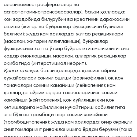
аланинаминотрасферазалар ва
аспартатаминотрансферазалар); баъзи ҳолларда:
кон зардобида билурубин ва креатинин даражасини
ошиши (жигар ва буйраклар функциясини бузилиш
белгиси); жуда кам ҳолларда: жигар реакциялари
(масалан, жигарни яллиғланиши), буйраклар
функциясини хатто ўткир буйрак етишмовчилигигача
қадар ёмонлашиши, масалан, аллергик реакциялар
оқибатида (интерстициал нефрит).
Қонга таъсири:
баъзи ҳолларда: қоннинг айрим
ҳужайралари сонини ошиши (эозинофилия), оқ қон
таначалари сонини камайиши (лейкопения); кам
ҳолларда: айрим оқ қон таначаларининг сонини
камайиши (нейтропения), қон қуйилиши ёки қон
кетишларига мойилликни кучайтириш қобилиятига
эга бўлган тромбоцитлар сонини камайиши
(тромбоцитопения); жуда кам ҳолларда: оғир оғриқли
симптомларнинг ривожланишига ёрдам берувчи (тана
хароратини турғун ёки қайталанувчи ошиши, томоқни