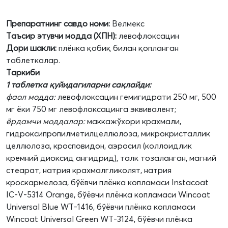
Препаратнинг савдо номи:
Велмекс
Таъсир этувчи модда (ХПН):
левофлоксацин
Дори шакли:
плёнка қобиқ билан қопланган
таблеткалар.
Таркиби
1 таблетка қуйидагиларни сақлайди:
фаол модда:
левофлоксацин гемигидрати 250 мг, 500
мг ёки 750 мг левофлоксацинга эквивалент;
ёрдамчи моддалар:
маккажўхори крахмали,
гидроксипропилметилцеллюлоза, микрокристаллик
целлюлоза, кросповидон, аэросил (коллоидлик
кремний диоксид ангидрид), талк тозаланган, магний
стеарат, натрия крахмалгликолят, натрия
кроскармелоза, бўёвчи плёнка копламаси Instacoat
IC-V-5314 Orange, бўёвчи плёнка копламаси Wincoat
Universal Blue WT-1416, бўёвчи плёнка копламаси
Wincoat Universal Green WT-3124, бўёвчи плёнка