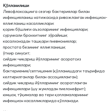
Қўлланилиши
Левофлоксацинга сезгир бактериялар билан
инфекцияланиш натижасида ривожланган инфекцион-
яллиғланиш касалликлари:
қорин бўшлиғи аъзоларининг инфекциялари;
сурункали бронхитнинг зўрайиши;
касалхонадан ташқари пневмониялар;
простата безининг яллиғланиши;
ўткир синусит;
сийдик-чиқариш йўлларининг асоратсиз
инфекциялари;
бактериемия/септицемия (қўлланишдаги таърифида
келтирилганлар билан ассоцияланган);
сийдик чиқариш йўлларининг асоратланган
инфекциялари (шу жумладан пиелонефрит);
юмшоқ тўқималар ва тери қопламаларииннг
инфекцион касалликларида қўлланади.