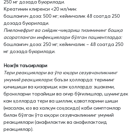
250 мг дозада буюрилади.
Креатинин клиренси <20 мл/мин:
бошланғич доза: 500 мг; кейинчалик 48 соатда 250
дозада буюрилади.
Пиелонефрит ва сийдик-чиқариш тизимининг бошқа
асоратланган инфекциялари бўлган пациентларда:
бошланғич доза: 250 мг; кейинчалик – 48 соатда 250
мг дозада буюрилади.
Ножўя таъсирлари
Тери реакциялари ва ўта юқори сезувчанликнинг
умумий реакциялари:
баъзи ҳолларда: терининг
қичишиши ва қизариши; кам ҳолларда: эшакеми,
бронхларни торайиши ва оғир бўғилишлар, шунингдек
кам ҳолларда тери ва шиллиқ қаватларини шиши
(масалан, юз ва халқум соҳасида) каби симптомлар
билан бўлган ўта юқори сезувчанликнинг умумий
реакциялари (анафилактик ва анафилактоид
реакциялар).