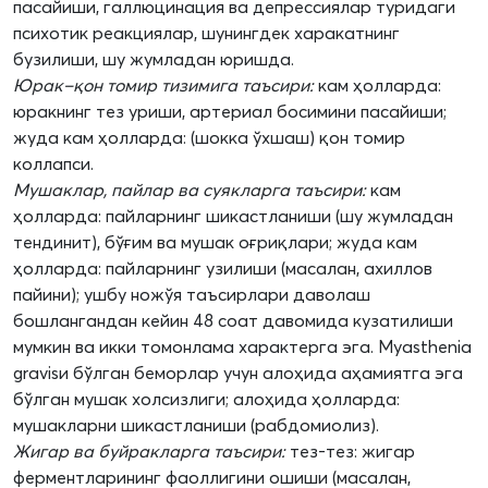
пасайиши, галлюцинация ва депрессиялар туридаги
психотик реакциялар, шунингдек харакатнинг
бузилиши, шу жумладан юришда.
Юрак–қон томир тизимига таъсири:
кам ҳолларда:
юракнинг тез уриши, артериал босимини пасайиши;
жуда кам ҳолларда: (шокка ўхшаш) қон томир
коллапси.
Мушаклар, пайлар ва суякларга таъсири:
кам
ҳолларда: пайларнинг шикастланиши (шу жумладан
тендинит), бўғим ва мушак оғриқлари; жуда кам
ҳолларда: пайларнинг узилиши (масалан, ахиллов
пайини); ушбу ножўя таъсирлари даволаш
бошлангандан кейин 48 соат давомида кузатилиши
мумкин ва икки томонлама характерга эга. Myasthenia
gravisи бўлган беморлар учун алоҳида аҳамиятга эга
бўлган мушак холсизлиги; алоҳида ҳолларда:
мушакларни шикастланиши (рабдомиолиз).
Жигар ва буйракларга таъсири:
тез-тез: жигар
ферментларининг фаоллигини ошиши (масалан,