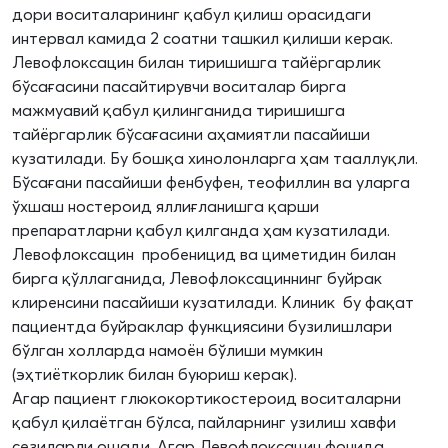
дори воситаларининг қабул қилиш орасидаги
интервал камида 2 соатни ташкил қилиши керак.
Левофлоксацин билан тиришишга тайёргарлик
бўсағасини пасайтирувчи воситалар бирга
мажмуавий қабул қилинганида тиришишга
тайёргарлик бўсағасини аҳамиятли пасайиши
кузатилади. Бу бошқа хинолонларга ҳам тааллуқли.
Бўсағани пасайиши фенбуфен, теофиллин ва уларга
ўхшаш ностероид яллиғланишга қарши
препаратларни қабул қилганда ҳам кузатилади.
Левофлоксацин пробеницид ва циметидин билан
бирга қўллаганида, Левофлоксациннинг буйрак
клиренсини пасайиши кузатилади. Клиник бу фақат
пациентда буйраклар функциясини бузилишлари
бўлган холларда намоён бўлиши мумкин
(эҳтиёткорлик билан буюриш керак).
Агар пациент глюкокортикостероид воситаларни
қабул қилаётган бўлса, пайларнинг узилиш хавфи
сезиларли ошади. Агар Левофлоксацин фонида