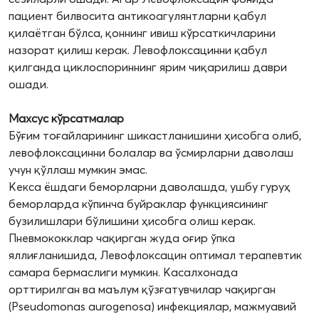
пациент билвосита антикоагулянтларни қабул
қилаётган бўлса, қоннинг ивиш кўрсаткичларини
назорат қилиш керак. Левофлоксацинни қабул
қилганда циклоспориннинг ярим чиқарилиш даври
ошади.
Махсус кўрсатмалар
Бўғим тоғайларининг шикастланишини ҳисобга олиб,
левофлоксацинни болалар ва ўсмирларни даволаш
учун қўллаш мумкин эмас.
Кекса ёшдаги беморларни даволашда, ушбу гуруҳ
беморларда кўпинча буйраклар функциясининг
бузилишлари бўлишини ҳисобга олиш керак.
Пневмококклар чақирган жуда оғир ўпка
яллиғланишида, Левофлоксацин оптимал терапевтик
самара бермаслиги мумкин. Касалхонада
орттирилган ва маълум қўзғатувчилар чақирган
(Рseudomonas aurogenosa) инфекциялар, мажмуавий