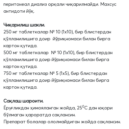
перитонеал диализ орқали чиқарилмайди. Махсус
антидоти йўқ.
Чиқарилиш шакли.
250 мг таблеткалар № 10 (1х10), бир блистердан
қўлланилишига доир йўриқномаси билан бирга
картон қутида.
500 мг таблеткалар № 10 (1х10), бир блистердан
қўлланилишига доир йўриқномаси билан бирга
картон қутида.
750 мг таблеткалар № 5 (1х5), бир блистердан
қўлланилишига доир йўриқномаси билан бирга
картон қутида.
Сақлаш шароити.
0
Ёруғликдан ҳимояланган жойда, 25
С дан юқори
бўлмаган ҳароратда сақлансин.
Препарат болалар ололмайдиган жойда сақлансин.