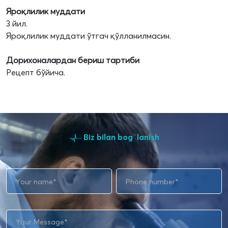
Яроқлилик муддати
3 йил.
Яроқлилик муддати ўтгач қўлланилмасин.
Дорихоналардан бериш тартиби
Рецепт бўйича.
Biz bilan bog`lanish