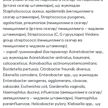
ўртача сезгир штаммлари), шу жумладан
Staphylococcus aureus, epidermidis (метициллинга
сезгир штаммлари), Streptococcus pyogenes,
agalactiae, pneumoniae (пенициллинга сезгир/
пенициллинга ўртача сезгир/ пенициллинга – чидамли
штаммлари), Streptococcus (С, G гуруҳлари) Viridans
group streptococci (пенициллинга сезгир ва
пенициллинга чидамли штаммлар);
– аэроб грамманфий бактериялар
: Acinetobacter spp.,
шу жумладан Acinetobacter anitratus, baumanii,
calcoaceticus; Acinobacillus actinomycetemcomitans;
Bordetella pertussis; Citrobacter freundii, diversus;
Eikenella corrodens; Enterobacter spp., шу жумладан
Enterobacter aerogenes, agglomerans, cloacae,
sakazakii; Escherichia coli, Gardenella vaginalis,
Haemophilus ducreyi, influenzae (ампициллинга сезгир/
ампициллинга – чидамли штаммлари), Haemophilus
parainfluenzae, Helicobacter pylory; Klebsiella spp., шу