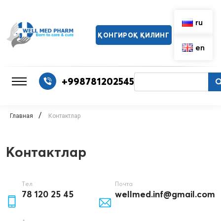
ru
ҚОНГИРОҚ ҚИЛИНГ
en
+998781202545
/
Главная
Контактлар
Контактлар
Тел
Почта
78 120 25 45
wellmed.inf@gmail.com