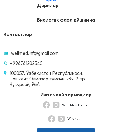
Дорилар
Биологик фаол қўшимча
Контактлар
wellmed.inf@gmail.com
+998781202545
100057, Ўзбекистон Республикаси,
Тошкент Олмазор тумани, кўч. 2-пр.
Чукурсой, 96A
Ижтимоий тармоқлар
Well Med Pharm
Waynutra