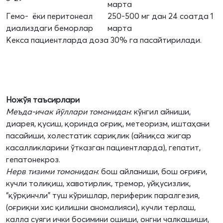
марта
Гемо- ёки перитонеал
250-500 мг дан 24 соатда 1
диализдаги беморлар
марта
Кекса пациентларда доза 30% га пасайтирилади.
Ножўя таъсир
лар
и
Меъда-ичак йўллари томонидан
: кўнгил айниши,
диарея, қусиш, қоринда оғриқ, метеоризм, иштаҳани
пасайиши, холестатик сариқлик (айниқса жигар
касалликларини ўтказган пациентларда), гепатит,
гепатонекроз.
Нерв тизими томонидан
: бош айланиши, бош оғриғи,
кучли толиқиш, хавотирлик, тремор, уйқусизлик,
“қўрқинчли” туш кўришлар, периферик паралгезия,
(оғриқни хис қилишни аномалияси), кучли терлаш,
калла суяги ички босимини ошиши, онгни чалкашиши,