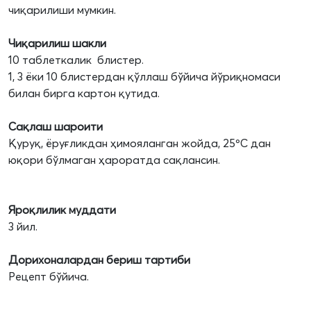
чиқарилиши мумкин.
Чиқарилиш шакли
10 таблеткалик блистер.
1, 3 ёки 10 блистердан қўллаш бўйича йўриқномаси
билан бирга картон қутида.
Сақлаш шароити
Қуруқ, ёруғликдан ҳимояланган жойда, 25ºС дан
юқори бўлмаган ҳароратда сақлансин.
Яроқлилик муддати
3 йил.
Дорихоналардан бериш тартиби
Рецепт бўйича.