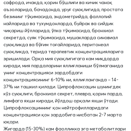
сафрода, ичакда, қорин бўшлиғи ва кичик чаноқ
аъзоларида, бачадонда, уруғ суюқлигида, простата
безининг тўқимасида, эндометрийда, фаллопий
найларида ва тухумдонларда, буйрак ва сийдик
чиқариш йўлларида, ўпка тўқимасида, бронхиал
секретда, суяк тўқимасида, мушакларда синовиал
суюқликда ва бўғим тоғайларида, перитонеал
суюқликда, терида терапевтик концентрацияларига
эришилади. Орқа мия суюқлигигага кам миқдорда
киради, мия пардаларини яллиғланиши бўлмаганида
унинг концентрацияси зардобдаги
концентрациясининг 6-10% ни, яллиғланганда – 14-
37% ни ташкил қилади. Ципрофлоксацин шунингдек
кўз суюқлиги, бронхиал секрет, плевра, қорин парда,
лимфага яхши киради, йўлдош орқали яхши ўтади.
Ципрофлоксациннинг қон нейтрофилларидаги
концентрацияси қон зардобига нисбатан 2-7 марта
юқори.
Жигарда (15-30%) кам фаолликка эга метаболитлари