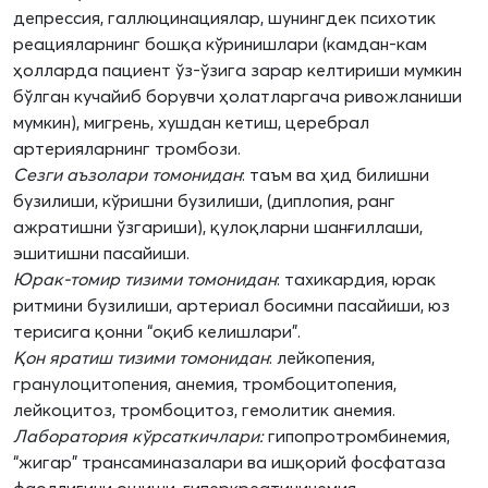
депрессия, галлюцинациялар, шунингдек психотик
реацияларнинг бошқа кўринишлари (камдан-кам
ҳолларда пациент ўз-ўзига зарар келтириши мумкин
бўлган кучайиб борувчи ҳолатларгача ривожланиши
мумкин), мигрень, хушдан кетиш, церебрал
артерияларнинг тромбози.
Сезги аъзолари томонидан
: таъм ва ҳид билишни
бузилиши, кўришни бузилиши, (диплопия, ранг
ажратишни ўзгариши), қулоқларни шанғиллаши,
эшитишни пасайиши.
Юрак-томир тизими томонидан
: тахикардия, юрак
ритмини бузилиши, артериал босимни пасайиши, юз
терисига қонни “оқиб келишлари”.
Қон яратиш тизими томонидан
: лейкопения,
гранулоцитопения, анемия, тромбоцитопения,
лейкоцитоз, тромбоцитоз, гемолитик анемия.
Лаборатория кўрсаткичлари:
гипопротромбинемия,
“жигар” трансаминазалари ва ишқорий фосфатаза