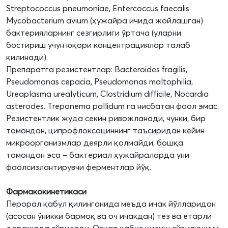
Streptococcus pneumoniae, Entercoccus faecalis
Mycobacterium avium (ҳужайра ичида жойлашган)
бактерияларнинг сезгирлиги ўртача (уларни
бостириш учун юқори концентрациялар талаб
қилинади).
Препаратга резистентлар: Bacteroides fragilis,
Pseudomonas cepacia, Pseudomonas maltophilia,
Ureaplasma urealyticum, Clostridium difficile, Nocardia
asterodes. Treponema pallidum га нисбатан фаол эмас.
Резистентлик жуда секин ривожланади, чунки, бир
томондан, ципрофлоксациннинг таъсиридан кейин
микроорганизмлар деярли қолмайди, бошқа
томондан эса – бактериал ҳужайраларда уни
фаолсизлантирувчи ферментлар йўқ.
Фармакокинетикаси
Перорал қабул қилинганида меъда ичак йўлларидан
(асосан ўникки бармоқ ва оч ичакдан) тез ва етарли