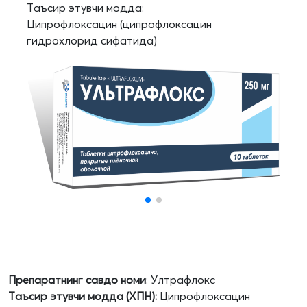
Таъсир этувчи модда:
Ципрофлоксацин (ципрофлоксацин
гидрохлорид сифатида)
Препаратнинг савдо номи
: Ултрафлокс
Таъсир этувчи модда (ХПН):
Ципрофлоксацин