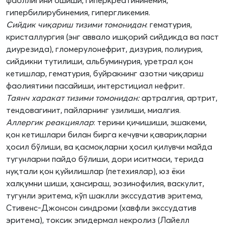
фаоллигини ошиши, гиперкреатининемия,
гипербилирубинемия, гипергликемия.
Сийдик чиқариш тизими томонидан
: гематурия,
кристаллургия (энг аввало ишқорий сийдикда ва паст
диурезида), гломерулонефрит, дизурия, полиурия,
сийдикни тутилиши, альбуминурия, уретрал қон
кетишлар, гематурия, буйракнинг азотни чиқариш
фаолиятини пасайиши, интерстициал нефрит.
Таянч харакат тизими томонидан:
артралгия, артрит,
тендовагинит, пайларнинг узилиши, миалгия.
Аллергик реакциялар
: терини қичишиши, эшакеми,
қон кетишлари билан бирга кечувчи қавариқларни
ҳосил бўлиши, ва қасмоқларни ҳосил қилувчи майда
тугунларни пайдо бўлиши, дори иситмаси, терида
нуқтали қон қуйилишлар (петехиялар), юз ёки
халқумни шиши, ҳансираш, эозинофилия, васкулит,
тугунли эритема, кўп шаклли экссудатив эритема,
Стивенс-Джонсон синдроми (хавфли экссудатив
эритема), токсик эпидермал некролиз (Лайелл