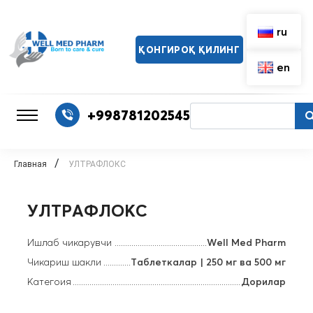
ru
ҚОНГИРОҚ ҚИЛИНГ
en
+998781202545
/
Главная
УЛТРАФЛОКС
УЛТРАФЛОКС
Ишлаб чикарувчи
Well Med Pharm
Чикариш шакли
Таблеткалар | 250 мг ва 500 мг
Категоия
Дорилар