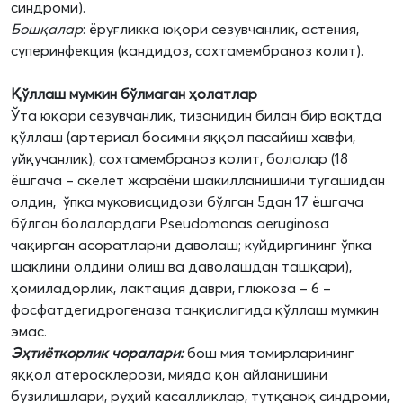
синдроми).
Бошқалар
: ёруғликка юқори сезувчанлик, астения,
суперинфекция (кандидоз, сохтамембраноз колит).
Қўллаш мумкин бўлмаган ҳолатлар
Ўта юқори сезувчанлик, тизанидин билан бир вақтда
қўллаш (артериал босимни яққол пасайиш хавфи,
уйқучанлик), сохтамембраноз колит, болалар (18
ёшгача – скелет жараёни шакилланишини тугашидан
олдин, ўпка муковисцидози бўлган 5дан 17 ёшгача
бўлган болалардаги Pseudomonas aeruginosa
чақирган асоратларни даволаш; куйдиргининг ўпка
шаклини олдини олиш ва даволашдан ташқари),
ҳомиладорлик, лактация даври, глюкоза – 6 –
фосфатдегидрогеназа танқислигида қўллаш мумкин
эмас.
Эҳтиёткорлик чоралари:
бош мия томирларининг
яққол атеросклерози, мияда қон айланишини
бузилишлари, руҳий касалликлар, тутқаноқ синдроми,