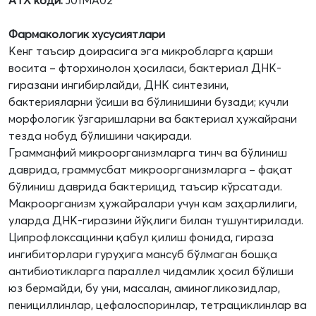
АТХ коди:
J01MA02
Фармакологик хусусиятлари
Кенг таъсир доирасига эга микробларга қарши
восита – фторхинолон ҳосиласи, бактериал ДНК-
гиразани ингибирлайди, ДНК синтезини,
бактерияларни ўсиши ва бўлинишини бузади; кучли
морфологик ўзгаришларни ва бактериал ҳужайрани
тезда нобуд бўлишини чақиради.
Грамманфий микроорганизмларга тинч ва бўлиниш
даврида, граммусбат микроорганизмларга – фақат
бўлиниш даврида бактерицид таъсир кўрсатади.
Макроорганизм ҳужайралари учун кам заҳарлилиги,
уларда ДНК-гиразини йўқлиги билан тушунтирилади.
Ципрофлоксацинни қабул қилиш фонида, гираза
ингибиторлари гуруҳига мансуб бўлмаган бошқа
антибиотикларга параллел чидамлик ҳосил бўлиши
юз бермайди, бу уни, масалан, аминогликозидлар,
пенициллинлар, цефалоспоринлар, тетрациклинлар ва