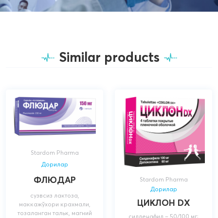
Similar products
Stardom Pharma
Дорилар
ФЛЮДАР
Stardom Pharma
Дорилар
сузвсиз лактоза,
ЦИКЛОН DX
маккажўхори крахмали,
тозаланган тальк, магний
силденафил – 50/100 мг;