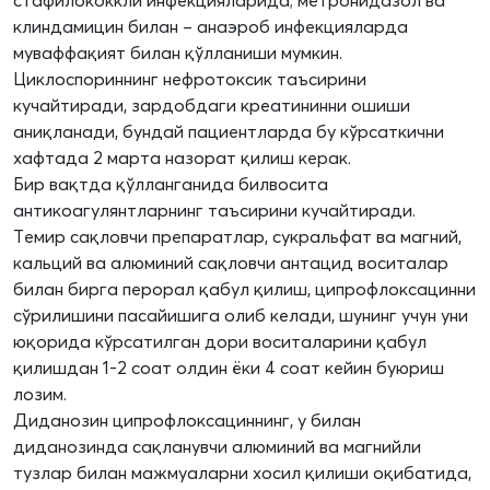
стафилококкли инфекцияларида; метронидазол ва
клиндамицин билан – анаэроб инфекцияларда
муваффақият билан қўлланиши мумкин.
Циклоспориннинг нефротоксик таъсирини
кучайтиради, зардобдаги креатининни ошиши
аниқланади, бундай пациентларда бу кўрсаткични
хафтада 2 марта назорат қилиш керак.
Бир вақтда қўлланганида билвосита
антикоагулянтларнинг таъсирини кучайтиради.
Темир сақловчи препаратлар, сукральфат ва магний,
кальций ва алюминий сақловчи антацид воситалар
билан бирга перорал қабул қилиш, ципрофлоксацинни
сўрилишини пасайишига олиб келади, шунинг учун уни
юқорида кўрсатилган дори воситаларини қабул
қилишдан 1-2 соат олдин ёки 4 соат кейин буюриш
лозим.
Диданозин ципрофлоксациннинг, у билан
диданозинда сақланувчи алюминий ва магнийли
тузлар билан мажмуаларни хосил қилиши оқибатида,