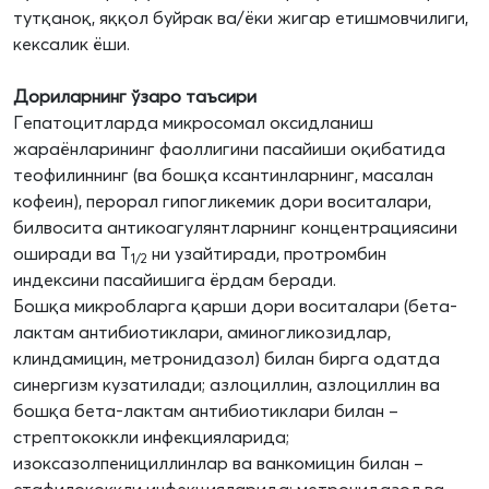
тутқаноқ, яққол буйрак ва/ёки жигар етишмовчилиги,
кексалик ёши.
Дориларнинг ўзаро таъсири
Гепатоцитларда микросомал оксидланиш
жараёнларининг фаоллигини пасайиши оқибатида
теофилиннинг (ва бошқа ксантинларнинг, масалан
кофеин), перорал гипогликемик дори воситалари,
билвосита антикоагулянтларнинг концентрациясини
оширади ва Т
ни узайтиради, протромбин
1/2
индексини пасайишига ёрдам беради.
Бошқа микробларга қарши дори воситалари (бета-
лактам антибиотиклари, аминогликозидлар,
клиндамицин, метронидазол) билан бирга одатда
синергизм кузатилади; азлоциллин, азлоциллин ва
бошқа бета-лактам антибиотиклари билан –
стрептококкли инфекцияларида;
изоксазолпенициллинлар ва ванкомицин билан –