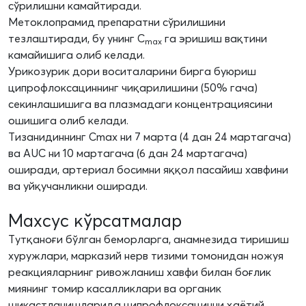
сўрилишни камайтиради.
Метоклопрамид препаратни сўрилишини
тезлаштиради, бу унинг C
га эришиш вақтини
max
камайишига олиб келади.
Урикозурик дори воситаларини бирга буюриш
ципрофлоксациннинг чиқарилишини (50% гача)
секинлашишига ва плазмадаги концентрациясини
ошишига олиб келади.
Тизанидиннинг Cmax ни 7 марта (4 дан 24 мартагача)
ва AUC ни 10 мартагача (6 дан 24 мартагача)
оширади, артериал босимни яққол пасайиш хавфини
ва уйқучанликни оширади.
Махсус кўрсатмалар
Тутқаноғи бўлган беморларга, анамнезида тиришиш
хуружлари, марказий нерв тизими томонидан ножуя
реакцияларнинг ривожланиш хавфи билан боғлик
миянинг томир касалликлари ва органик
шикастланишларида ципрофлоксацинни ҳаётий