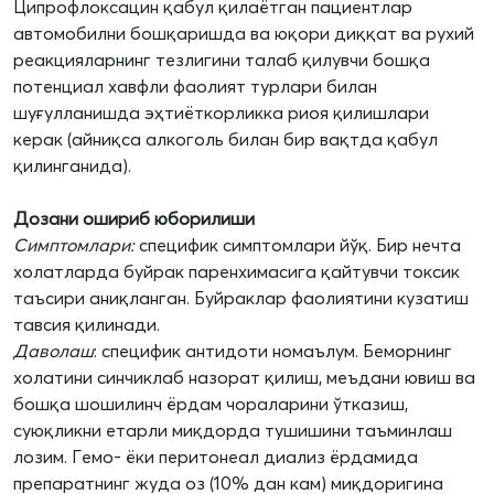
Ципрофлоксацин қабул қилаётган пациентлар
автомобилни бошқаришда ва юқори диққат ва рухий
реакцияларнинг тезлигини талаб қилувчи бошқа
потенциал хавфли фаолият турлари билан
шуғулланишда эҳтиёткорликка риоя қилишлари
керак (айниқса алкоголь билан бир вақтда қабул
қилинганида).
Дозани ошириб юборилиши
Симптомлари:
специфик симптомлари йўқ. Бир нечта
холатларда буйрак паренхимасига қайтувчи токсик
таъсири аниқланган. Буйраклар фаолиятини кузатиш
тавсия қилинади.
Даволаш
: специфик антидоти номаълум. Беморнинг
холатини синчиклаб назорат қилиш, меъдани ювиш ва
бошқа шошилинч ёрдам чораларини ўтказиш,
суюқликни етарли миқдорда тушишини таъминлаш
лозим. Гемо- ёки перитонеал диализ ёрдамида
препаратнинг жуда оз (10% дан кам) миқдоригина