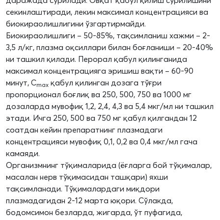
даражада сўрилади. Овқат қабул қилиш сўрилишини
секинлаштиради, лекин максимал концентрацияси ва
биокираолишлигини ўзгартирмайди.
Биокираолишлиги – 50-85%, тақсимланиш хажми – 2-
3,5 л/кг, плазма оқсиллари билан боғланиши – 20-40%
ни ташкил қилади. Перорал қабул қилинганида
максимал концентрацияга эришиш вақти – 60-90
минут, С
қабул қилинган дозага тўғри
max
пропорционал боғлиқ ва 250, 500, 750 ва 1000 мг
дозаларда мувофиқ 1,2, 2,4, 4,3 ва 5,4 мкг/мл ни ташкил
этади. Ичга 250, 500 ва 750 мг қабул қилгандан 12
соатдан кейин препаратнинг плазмадаги
концентрацияси мувофиқ 0,1, 0,2 ва 0,4 мкг/мл гача
камаяди.
Организмнинг тўқималарида (ёғларга бой тўқималар,
масалан нерв тўқимасидан ташқари) яхши
тақсимланади. Тўқималардаги миқдори
плазмадагидан 2-12 марта юқори. Сўлакда,
бодомсимон безларда, жигарда, ўт пуфагида,