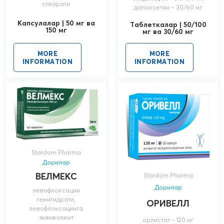
стеарати
дапоксетин – 30/60 мг
Капсулалар | 50 мг ва
Таблеткалар | 50/100
150 мг
мг ва 30/60 мг
MORE
MORE
INFORMATION
INFORMATION
Stardom Pharma
Дорилар
ВЕЛМЕКС
Stardom Pharma
Дорилар
левофлоксацин
гемигидрати,
ОРИВЕЛЛ
левофлоксацинга
эквивалент
орлистат – 120 мг