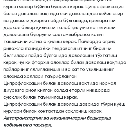
курсатмалар бўйича буюриш керак. Ципрофлоксацин
билан даволаш вақтида ёки даволашдан кейин оғир
ва давомли диарея пайдо бўлганида, препаратни
дархол бекор қилишни талаб қилувчи ва тегишли
даволашни буюрувчи сохтамембраноз колит
ташхисини истисно қилиш керак. Пайларда оғриқ
ривожланганида ёки тендовагинитнинг биринчи
белгилари пайдо бўлганида даволашни тўхтатиш
керак, чунки фторхинолонлар билан даволаш вақтида
пайларнинг яллиғланишини ва хатто узилишининг
алохида ҳоллари таърифланган.
Ципрофлоксацин билан даволаш вақтида нормал
диурезга риоя қилган ҳолда етарли миқдорда
суюқлик билан таъминлаш керак.
Ципрофлоксацин билан даволаш даврида тўғри қуёш
нурлари билан контактдан сақланиш керак.
Автотранспортни ва механизмларни бо
шқ
ариш
қ
обилиятига таъсири.