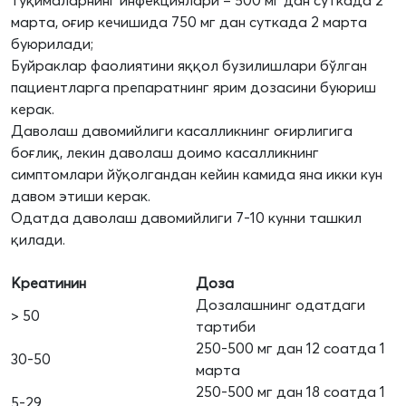
тўқималарнинг инфекциялари – 500 мг дан суткада 2
марта, оғир кечишида 750 мг дан суткада 2 марта
буюрилади;
Буйраклар фаолиятини яққол бузилишлари бўлган
пациентларга препаратнинг ярим дозасини буюриш
керак.
Даволаш давомийлиги касалликнинг оғирлигига
боғлиқ, лекин даволаш доимо касалликнинг
симптомлари йўқолгандан кейин камида яна икки кун
давом этиши керак.
Одатда даволаш давомийлиги 7-10 кунни ташкил
қилади.
Креатинин
Доза
Дозалашнинг одатдаги
> 50
тартиби
250-500 мг дан 12 соатда 1
30-50
марта
250-500 мг дан 18 соатда 1
5-29