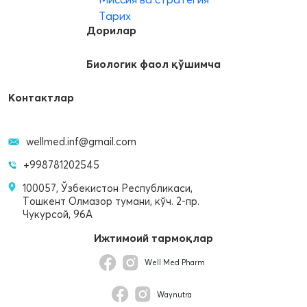
Тарих
Дорилар
Биологик фаол қўшимча
Контактлар
wellmed.inf@gmail.com
+998781202545
100057, Ўзбекистон Республикаси,
Тошкент Олмазор тумани, кўч. 2-пр.
Чукурсой, 96A
Ижтимоий тармоқлар
Well Med Pharm
Waynutra