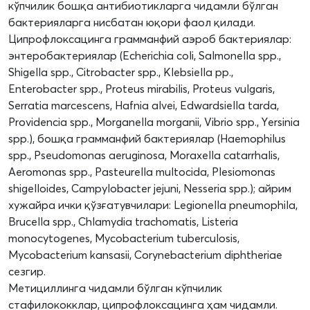
кўпчилик бошқа антибиотикларга чидамли бўлган
бактерияларга нисбатан юқори фаол қилади.
Ципрофлоксацинга грамманфий аэроб бактериялар:
энтеробактериялар (Echerichia coli, Salmonella spp.,
Shigella spp., Citrobacter spp., Klebsiella pp.,
Enterobacter spp., Proteus mirabilis, Proteus vulgaris,
Serratia marcescens, Hafnia alvei, Edwardsiella tarda,
Providencia spp., Morganella morganii, Vibrio spp., Yersinia
spp.), бошқа грамманфий бактериялар (Haemophilus
spp., Pseudomonas aeruginosa, Moraxella catarrhalis,
Aeromonas spp., Pasteurella multocida, Plesiomonas
shigelloides, Campylobacter jejuni, Nesseria spp.); айрим
хужайра ички қўзғатувчилари: Legionella pneumophila,
Brucella spp., Chlamydia trachomatis, Listeria
monocytogenes, Mycobacterium tuberculosis,
Mycobacterium kansasii, Corynebacterium diphtheriae
сезгир.
Метициллинга чидамли бўлган кўпчилик
стафилококклар, ципрофлоксацинга ҳам чидамли.