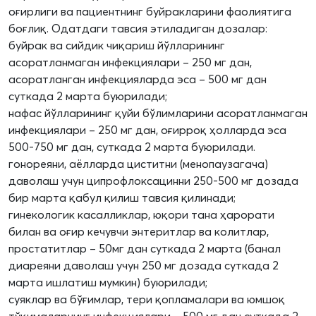
оғирлиги ва пациентнинг буйракларини фаолиятига
боғлиқ. Одатдаги тавсия этиладиган дозалар:
буйрак ва сийдик чиқариш йўлларининг
асоратланмаган инфекциялари – 250 мг дан,
асоратланган инфекцияларда эса – 500 мг дан
суткада 2 марта буюрилади;
нафас йўлларининг қуйи бўлимларини асоратланмаган
инфекциялари – 250 мг дан, оғирроқ ҳолларда эса
500-750 мг дан, суткада 2 марта буюрилади.
гонореяни, аёлларда циститни (менопаузагача)
даволаш учун ципрофлоксацинни 250-500 мг дозада
бир марта қабул қилиш тавсия қилинади;
гинекологик касалликлар, юқори тана ҳарорати
билан ва оғир кечувчи энтеритлар ва колитлар,
простатитлар – 50мг дан суткада 2 марта (банал
диареяни даволаш учун 250 мг дозада суткада 2
марта ишлатиш мумкин) буюрилади;
суяклар ва бўғимлар, тери қопламалари ва юмшоқ