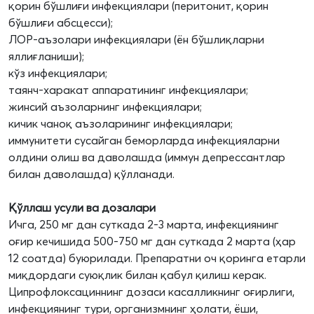
қорин бўшлиғи инфекциялари (перитонит, қорин
бўшлиғи абсцесси);
ЛОР-аъзолари инфекциялари (ён бўшлиқларни
яллиғланиши);
кўз инфекциялари;
таянч-харакат аппаратининг инфекциялари;
жинсий аъзоларнинг инфекциялари;
кичик чаноқ аъзоларининг инфекциялари;
иммунитети сусайган беморларда инфекцияларни
олдини олиш ва даволашда (иммун депрессантлар
билан даволашда) қўлланади.
Қўллаш усули ва дозалари
Ичга, 250 мг дан суткада 2-3 марта, инфекциянинг
оғир кечишида 500-750 мг дан суткада 2 марта (ҳар
12 соатда) буюрилади. Препаратни оч қоринга етарли
миқдордаги суюқлик билан қабул қилиш керак.
Ципрофлоксациннинг дозаси касалликнинг оғирлиги,
инфекциянинг тури, организмнинг ҳолати, ёши,