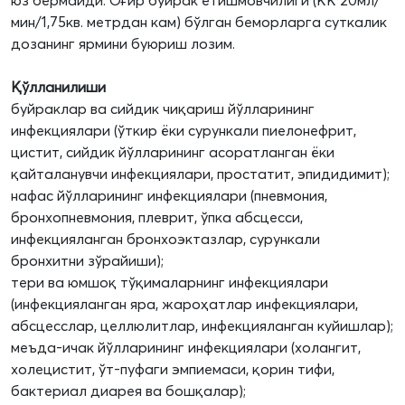
юз бермайди. Оғир буйрак етишмовчилиги (КК 20мл/
мин/1,75кв. метрдан кам) бўлган беморларга суткалик
дозанинг ярмини буюриш лозим.
Қўлланилиши
буйраклар ва сийдик чиқариш йўлларининг
инфекциялари (ўткир ёки сурункали пиелонефрит,
цистит, сийдик йўлларининг асоратланган ёки
қайталанувчи инфекциялари, простатит, эпидидимит);
нафас йўлларининг инфекциялари (пневмония,
бронхопневмония, плеврит, ўпка абсцесси,
инфекцияланган бронхоэктазлар, сурункали
бронхитни зўрайиши);
тери ва юмшоқ тўқималарнинг инфекциялари
(инфекцияланган яра, жароҳатлар инфекциялари,
абсцесслар, целлюлитлар, инфекцияланган куйишлар);
меъда-ичак йўлларининг инфекциялари (холангит,
холецистит, ўт-пуфаги эмпиемаси, қорин тифи,
бактериал диарея ва бошқалар);