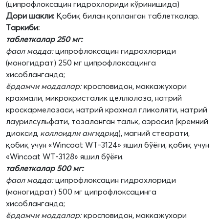
(ципрофлоксацин гидрохлориди кўринишида)
Дори шакли:
Қобиқ билан қопланган таблеткалар.
Таркиби:
таблеткалар 250 мг:
фаол модда:
ципрофлоксацин гидрохлориди
(моногидрат) 250 мг ципрофлоксацинга
хисобланганда;
ёрдамчи моддалар:
кросповидон, маккажухори
крахмали, микрокристалик целлюлоза, натрий
кроскармелозаси, натрий крахмал гликоляти, натрий
лаурилсульфати, тозаланган тальк, аэросил (кремний
диоксид
коллоидли
ангидрид
), магний стеарати,
қобиқ учун «Wincoat WT-3124» яшил бўёғи, қобиқ учун
«Wincoat WT-3128» яшил бўёғи.
таблеткалар 500 мг:
фаол модда:
ципрофлоксацин гидрохлориди
(моногидрат) 500 мг ципрофлоксацинга
хисобланганда;
ёрдамчи моддалар:
кросповидон, маккажухори