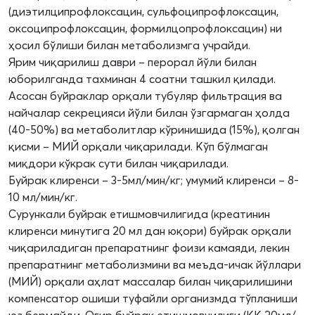
(диэтилципрофлоксацин, сульфоципрофлоксацин,
оксоципрофлоксацин, формилцопрофлоксацин) ни
ҳосил бўлиши билан метаболизмга учрайди.
Ярим чиқарилиш даври – перорал йўли билан
юборилганда тахминан 4 соатни ташкил қилади.
Асосан буйраклар орқали тубуляр фильтрация ва
найчалар секрецияси йўли билан ўзгармаган ҳолда
(40-50%) ва метаболитлар кўринишида (15%), қолган
қисми – МИЙ орқали чиқарилади. Кўп бўлмаган
миқдори кўкрак сути билан чиқарилади.
Буйрак клиренси – 3-5мл/мин/кг; умумий клиренси – 8-
10 мл/мин/кг.
Сурункали буйрак етишмовчилигида (креатинин
клиренси минутига 20 мл дан юқори) буйрак орқали
чиқариладиган препаратнинг фоизи камаяди, лекин
препаратнинг метаболизмини ва меъда-ичак йўллари
(МИЙ) орқали аҳлат массалар билан чиқарилишини
компенсатор ошиши туфайли организмда тўпланиши