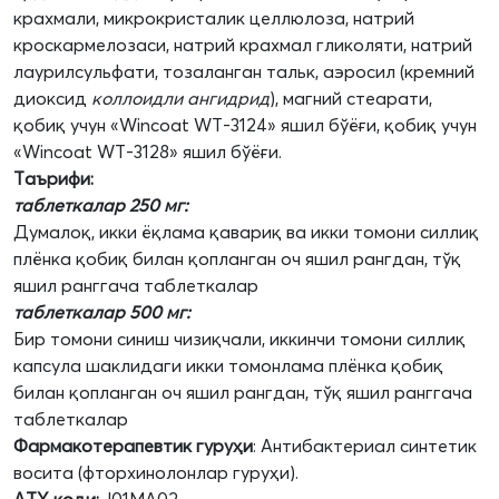
крахмали, микрокристалик целлюлоза, натрий
кроскармелозаси, натрий крахмал гликоляти, натрий
лаурилсульфати, тозаланган тальк, аэросил (кремний
диоксид
коллоидли
ангидрид
), магний стеарати,
қобиқ учун «Wincoat WT-3124» яшил бўёғи, қобиқ учун
«Wincoat WT-3128» яшил бўёғи.
Таърифи:
таблеткалар 250 мг:
Думалоқ, икки ёқлама қавариқ ва икки томони силлиқ
плёнка қобиқ билан қопланган оч яшил рангдан, тўқ
яшил ранггача таблеткалар
таблеткалар 500 мг:
Бир томони синиш чизиқчали, иккинчи томони силлиқ
капсула шаклидаги икки томонлама плёнка қобиқ
билан қопланган оч яшил рангдан, тўқ яшил ранггача
таблеткалар
Фармакотерапевтик гуруҳи
: Антибактериал синтетик
восита (фторхинолонлар гуруҳи).