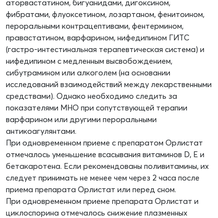
аторвастатином, бигуанидами, дигоксином,
фибратами, флуоксетином, лозартаном, фенитоином,
пероральными контрацептивами, фентермином,
правастатином, варфарином, нифедипином ГИТС
(гастро-интестинальная терапевтическая система) и
нифедипином с медленным высвобождением,
сибутрамином или алкоголем (на основании
исследований взаимодействий между лекарственными
средствами). Однако необходимо следить за
показателями МНO при сопутствующей терапии
варфарином или другими пероральными
антикоагулянтами.
При одновременном приеме с препаратом Орлистат
отмечалось уменьшение всасывания витаминов D, Е и
бетакаротена. Если рекомендованы поливитамины, их
следует принимать не менее чем через 2 часа после
приема препарата Орлистат или перед сном.
При одновременном приеме препарата Орлистат и
циклоспорина отмечалось снижение плазменных