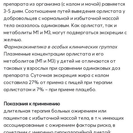
препарата из организма (с калом и мочой) равняется
3-5 дням. Соотношение путей выведения орлистата у
добровольцев с нормальной и избыточной массой
тела оказалось одинаковым. Как орлистат, так и
метаболиты М1 и М3, могут подвергаться экскреции с
желчью.
Фармакокинетика в особых клинических группах
Плазменные концентрации орлистата и его
метаболитов (М1 и М3) у детей не отличаются от
таковых у взрослых при сравнении одинаковых доз
препарата. Суточная экскреция жира с калом
составила 27% от приема с пищей при терапии
орлистатом и 7% – при приеме плацебо.
Показания к применению
длительная терапия больных ожирением или
пациентов с избыточной массой тела, в т.ч. имеющих
ассоциированные с ожирением факторы риска, в
сочетании с умеренно гипокалорийной диетой;