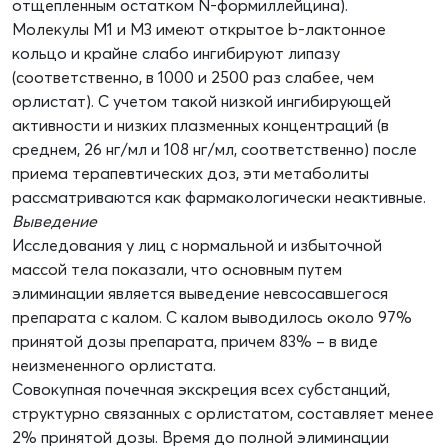
отщепленным остатком N-формиллейцина).
Молекулы М1 и М3 имеют открытое b-лактонное
кольцо и крайне слабо ингибируют липазу
(соответственно, в 1000 и 2500 раз слабее, чем
орлистат). С учетом такой низкой ингибирующей
активности и низких плазменных концентраций (в
среднем, 26 нг/мл и 108 нг/мл, соответственно) после
приема терапевтических доз, эти метаболиты
рассматриваются как фармакологически неактивные.
Выведение
Исследования у лиц с нормальной и избыточной
массой тела показали, что основным путем
элиминации является выведение невсосавшегося
препарата с калом. С калом выводилось около 97%
принятой дозы препарата, причем 83% – в виде
неизмененного орлистата.
Совокупная почечная экскреция всех субстанций,
структурно связанных с орлистатом, составляет менее
2% принятой дозы. Время до полной элиминации