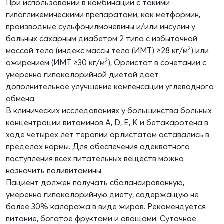
При использовании в комбинации с такими
гипогликемическими препаратами, как метформин,
производные сульфонилмочевины и/или инсулин у
больных сахарным диабетом 2 типа с избыточной
2
массой тела (индекс массы тела (ИМТ) ≥28 кг/м
) или
2
ожирением (ИМТ ≥30 кг/м
), Орлистат в сочетании с
умеренно гипокалорийной диетой дает
дополнительное улучшение компенсации углеводного
обмена.
В клинических исследованиях у большинства больных
концентрации витаминов A, D, E, К и бетакаротена в
ходе четырех лет терапии орлистатом оставались в
пределах нормы. Для обеспечения адекватного
поступления всех питательных веществ можно
назначить поливитамины.
Пациент должен получать сбалансированную,
умеренно гипокалорийную диету, содержащую не
более 30% калоража в виде жиров. Рекомендуется
питание, богатое фруктами и овощами. Суточное