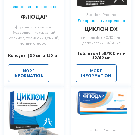
Лекарственные средства
Stardom Pharma
ФЛЮДАР
Лекарственные средства
флуконазол,лактоза
ЦИКЛОН DX
безводная, кукурузный
силденафил 50/100 мг,
крахмал, тальк очищенный,
дапоксетин 30/60 мг
магний стеарат
Таблетки | 50/100 мг и
Капсулы | 50 мг и 150 мг
30/60 мг
MORE
MORE
INFORMATION
INFORMATION
Stardom Pharma