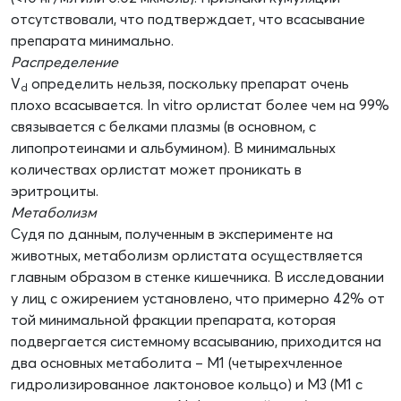
отсутствовали, что подтверждает, что всасывание
препарата минимально.
Распределение
V
определить нельзя, поскольку препарат очень
d
плохо всасывается. In vitro орлистат более чем на 99%
связывается с белками плазмы (в основном, с
липопротеинами и альбумином). В минимальных
количествах орлистат может проникать в
эритроциты.
Метаболизм
Судя по данным, полученным в эксперименте на
животных, метаболизм орлистата осуществляется
главным образом в стенке кишечника. В исследовании
у лиц с ожирением установлено, что примерно 42% от
той минимальной фракции препарата, которая
подвергается системному всасыванию, приходится на
два основных метаболита – М1 (четырехчленное
гидролизированное лактоновое кольцо) и М3 (М1 с