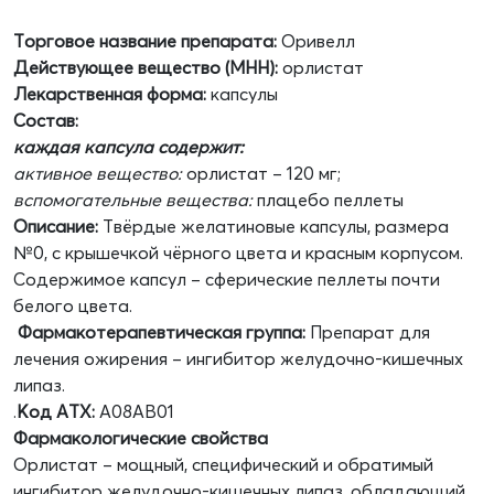
Торговое название препарата:
Оривелл
Действующее вещество (МНН):
орлистат
Лекарственная форма:
капсулы
Состав:
каждая капсула содержит:
активное вещество:
орлистат – 120 мг;
вспомогательные вещества:
плацебо пеллеты
Описание:
Твёрдые желатиновые капсулы, размера
№0, с крышечкой чёрного цвета и красным корпусом.
Содержимое капсул – сферические пеллеты почти
белого цвета.
Фармакотерапевтическая группа:
Препарат для
лечения ожирения – ингибитор желудочно-кишечных
липаз.
.
Код ATХ
:
A08AB01
Фармакологические свойства
Орлистат – мощный, специфический и обратимый
ингибитор желудочно-кишечных липаз, обладающий