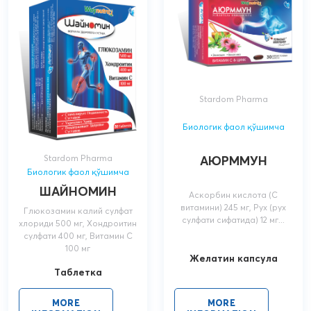
Stardom Pharma
Биологик фаол қўшимча
АЮРММУН
Stardom Pharma
Биологик фаол қўшимча
ШАЙНОМИН
Аскорбин кислота (С
витамини) 245 мг, Рух (рух
Глюкозамин калий сулфат
сулфати сифатида) 12 мг...
хлориди 500 мг, Хондроитин
сулфати 400 мг, Витамин С
100 мг
Желатин капсула
Таблетка
MORE
MORE