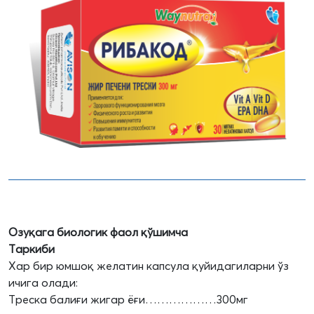
Озуқага биологик фаол қўшимча
Таркиби
Хар бир юмшоқ желатин капсула қуйидагиларни ўз
ичига олади:
Треска балиғи жигар ёғи………………300мг