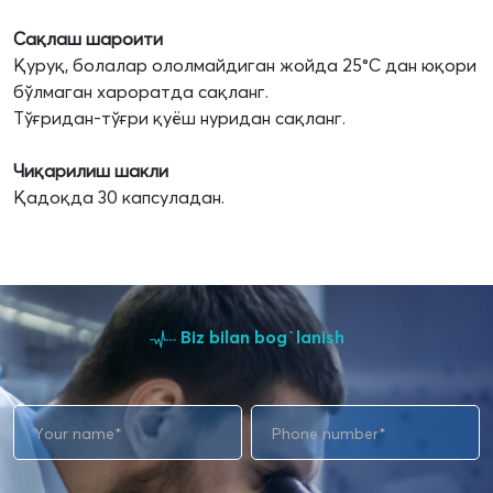
Сақлаш шароити
Қуруқ, болалар ололмайдиган жойда 25°C дан юқори
бўлмаган хароратда сақланг.
Тўғридан-тўғри қуёш нуридан сақланг.
Чиқарилиш шакли
Қадоқда 30 капсуладан.
Biz bilan bog`lanish