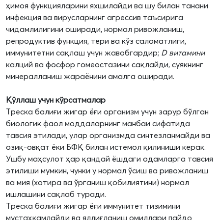
ҳимоя функцияларини яхшилайди ва шу билан танани
инфекция ва вирусларнинг агрессив таъсирига
чидамлилигини оширади, нормал ривожланиш,
репродуктив функция, тери ва кўз саломатлиги,
иммунитетни сақлаш учун жавобгардир;
D витамини
калций ва фосфор гомеостазини сақлайди, суякнинг
минералланиш жараёнини амалга оширади.
Қўллаш учун кўрсатмалар
Треска балиғи жигар ёғи организм учун зарур бўлган
биологик фаол моддаларнинг манбаи сифатида
тавсия этилади, улар организмда синтезланмайди ва
озиқ-овқат ёки БФҚ билан истемол қилиниши керак.
Ушбу маҳсулот ҳар қандай ёшдаги одамларга тавсия
этилиши мумкин, чунки у нормал ўсиш ва ривожланиш
ва мия (хотира ва ўрганиш қобилиятини) нормал
ишлашини сақлаб туради.
Треска балиғи жигар ёғи иммунитет тизимини
мустаҳкамлайди ва яллиғланиш омиллари пайдо