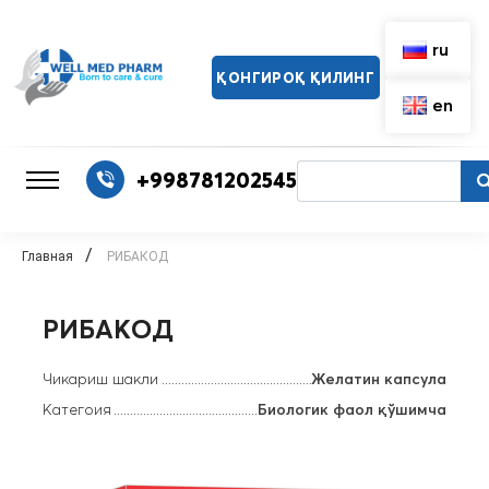
ru
ҚОНГИРОҚ ҚИЛИНГ
en
+998781202545
/
Главная
РИБAКОД
РИБAКОД
Чикариш шакли
Желатин капсула
Категоия
Биологик фаол қўшимча