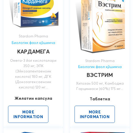
Stardom Pharma
Биологик фаол қўшимча
КАРДАМЕГА
Омега-3 йоғ кислоталари
Stardom Pharma
350 мг, ЭПК
Биологик фаол қўшимча
(Эйкозапентаеноик
ВЭСТРИМ
кислота) 180 мг, ДГК
(Докозагексаеноик
Хитозан 500 мг, Камбоджа
кислота) 120 мг...
Гарциниаси (60%) 175 мг...
Желатин капсула
Таблетка
MORE
MORE
INFORMATION
INFORMATION