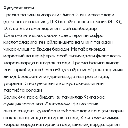
Хусусиятлари
Треска балиғи жигар ёғи Омега-3 ёғ кислоталари
(докозагексаеноик (ДГК) ва эйкозапентаеноик (ЭПК)),
D, А ва Е витаминларининг бой манбаидир.
Омега-3 ёғ кислоталари
холестеринни сафро
кислоталарига тез айланишига ва унинг танадан
чиқарилишига ёрдам беради. Метаболизмда,
марказий ва периферик асаб тизимидаги физиологик
жараёнларда иштирок этади. Треска балиғи жигар
ёғи таркибидаги Омега-3 ҳужайра мембраналарининг
липид биоқобиғини қурилишида иштрок этади,
уларнинг ўтказувчанлиги ва мустаҳкамлигини
тартибга солади
Балиқ ёғи таркибидаги витаминлар ўзига хос
функцияларга эга:
Е витамини
-физиологик
антиоксидант, ҳужайра мембраналари ва оқсилларни
шакллантиришда иштирок этади;
А витамини
иммун
жараёнларда иштирок этади, шиллиқ пардаларнинг