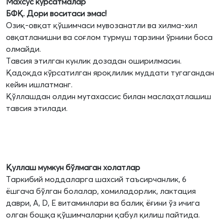
Махсус кўрсатмалар
БФҚ. Дори воситаси эмас!
Озиқ-овқат қўшимчаси мувозанатли ва хилма-хил
овқатланишни ва соғлом турмуш тарзини ўрнини боса
олмайди.
Тавсия этилган кунлик дозадан оширилмасин.
Қадоқда кўрсатилган яроқлилик муддати тугагандан
кейин ишлатманг.
Қўллашдан олдин мутахассис билан маслаҳатлашиш
тавсия этилади.
Қуллаш мумкун бўлмаган холатлар
Таркибий моддаларга шахсий таъсирчанлик, 6
ёшгача бўлган болалар, хомиладорлик, лактация
даври, А, D, Е витаминлари ва балиқ ёғини ўз ичига
олган бошқа қўшимчаларни қабул қилиш пайтида.