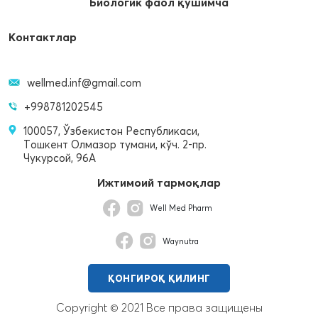
Биологик фаол қўшимча
Контактлар
wellmed.inf@gmail.com
+998781202545
100057, Ўзбекистон Республикаси,
Тошкент Олмазор тумани, кўч. 2-пр.
Чукурсой, 96A
Ижтимоий тармоқлар
Well Med Pharm
Waynutra
ҚОНГИРОҚ ҚИЛИНГ
Copyright © 2021 Все права защищены