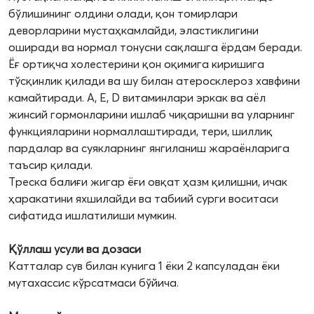
бўлишининг олдини олади, қон томирлари
деворларини мустаҳкамлайди, эластиклигини
оширади ва нормал тонусни сақлашга ёрдам беради.
Ёғ ортиқча холестерини қон оқимига киришига
тўсқинлик қилади ва шу билан атеросклероз хавфини
камайтиради. А, Е, D витаминлари эркак ва аёл
жинсий гормонларини ишлаб чиқаришни ва уларнинг
функцияларини нормаллаштиради, тери, шиллиқ
пардалар ва суякларнинг янгиланиш жараёнларига
таъсир қилади.
Треска балиғи жигар ёғи овқат ҳазм қилишни, ичак
ҳаракатини яхшилайди ва табиий сурги воситаси
сифатида ишлатилиши мумкин.
Қўллаш усули ва дозаси
Катталар сув билан кунига 1 ёки 2 капсуладан ёки
мутахассис кўрсатмаси бўйича.